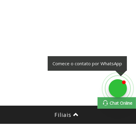
Comece o contato por WhatsApp
Chat Online
Chat Online
Filiais