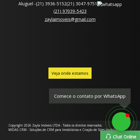
Aluguel -
(
21
)
3936-5152
(
21
)
3047-9751
(
21
)
97039-5423
zaylaimoveis@gmail.com
Veja onde estamos
Comece o contato por WhatsApp
Copyright 2026
Zayla Imóveis LTDA
- Todos os direitos reservados.
MIDAS CRM
- Soluções de
CRM para Imobiliárias
e
Criação de Sites Imobiliários
.
Chat Online
Chat Online